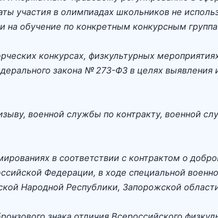
ты участия в олимпиадах школьников не использ
и на обучение по конкретным конкурсным группа
ворческих конкурсах, физкультурных мероприяти
Федерального закона № 273-ФЗ в целях выявлени
зыву, военной службы по контракту, военной с
ированиях в соответствии с контрактом о добро
сийской Федерации, в ходе специальной военно
ской Народной Республики, Запорожской области
бронзового знака отличия Всероссийского физкул