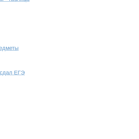
редметы
 сдал ЕГЭ