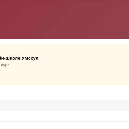
лайн-школе Умскул
 курс