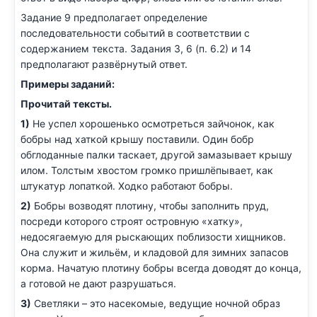
Задание 9 предполагает определение
последовательности событий в соответствии с
содержанием текста. Задания 3, 6 (п. 6.2) и 14
предполагают развёрнутый ответ.
Примеры заданий:
Прочитай тексты.
1)
Не успел хорошенько осмотреться зайчонок, как
бобры над хаткой крышу поставили. Один бобр
обглоданные палки таскает, другой замазывает крышу
илом. Толстым хвостом громко пришлёпывает, как
штукатур лопаткой. Ходко работают бобры.
2)
Бобры возводят плотину, чтобы заполнить пруд,
посреди которого строят островную «хатку»,
недосягаемую для рыскающих поблизости хищников.
Она служит и жильём, и кладовой для зимних запасов
корма. Начатую плотину бобры всегда доводят до конца,
а готовой не дают разрушаться.
3)
Светляки – это насекомые, ведущие ночной образ