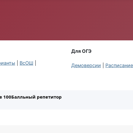
Для ОГЭ
рианты
|
ВсОШ
|
Демоверсии
|
Расписание
ле 100Балльный репетитор