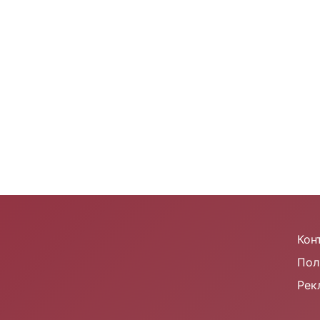
m
Кон
Пол
Рек