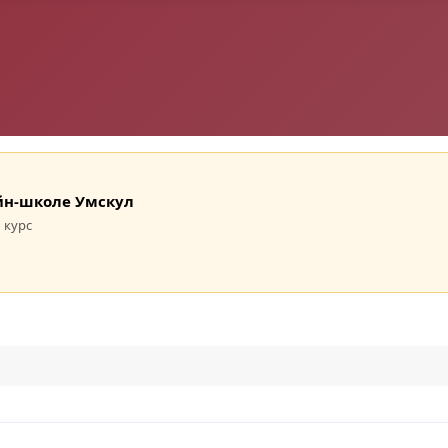
лайн-школе Умскул
 курс