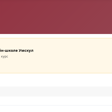
лайн-школе Умскул
 курс