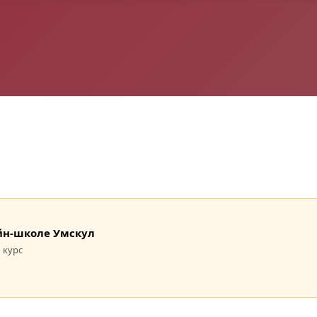
лайн-школе Умскул
 курс