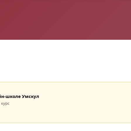
лайн-школе Умскул
 курс