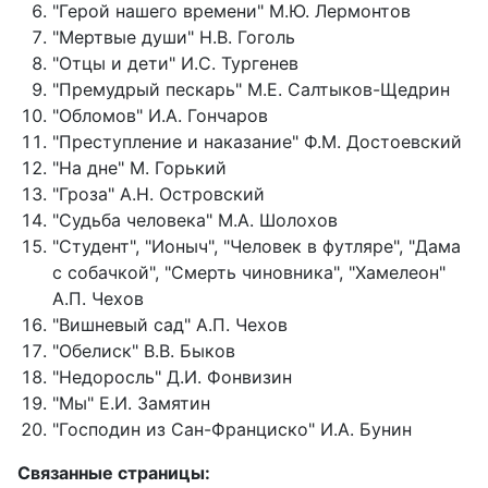
"Герой нашего времени" М.Ю. Лермонтов
"Мертвые души" Н.В. Гоголь
"Отцы и дети" И.С. Тургенев
"Премудрый пескарь" М.Е. Салтыков-Щедрин
"Обломов" И.А. Гончаров
"Преступление и наказание" Ф.М. Достоевский
"На дне" М. Горький
"Гроза" А.Н. Островский
"Судьба человека" М.А. Шолохов
"Студент", "Ионыч", "Человек в футляре", "Дама
с собачкой", "Смерть чиновника", "Хамелеон"
А.П. Чехов
"Вишневый сад" А.П. Чехов
"Обелиск" В.В. Быков
"Недоросль" Д.И. Фонвизин
"Мы" Е.И. Замятин
"Господин из Сан-Франциско" И.А. Бунин
Связанные страницы: