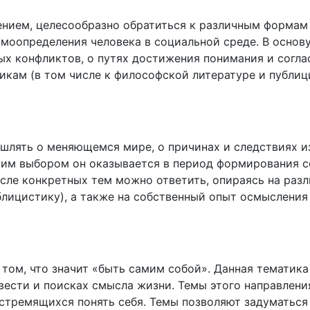
ением, целесообразно обратиться к различным формам
моопределения человека в социальной среде. В основу
х конфликтов, о путях достижения понимания и согла
кам (в том числе к философской литературе и публици
шлять о меняющемся мире, о причинах и следствиях и
ким выбором он оказывается в период формирования с
русле конкретных тем можно ответить, опираясь на ра
блицистику), а также на собственный опыт осмыслени
ом, что значит «быть самим собой». Данная тематика 
совести и поисках смысла жизни. Темы этого направлен
 стремящихся понять себя. Темы позволяют задуматься