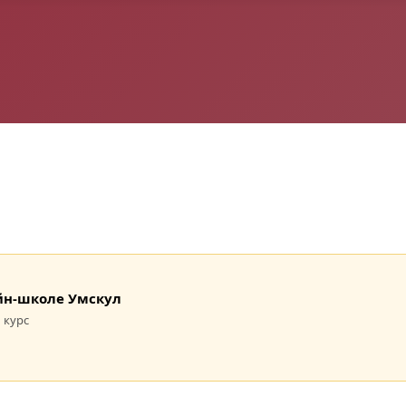
лайн-школе Умскул
 курс