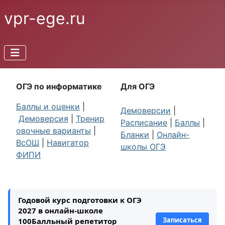
vpr-ege.ru
ОГЭ по информатике
Для ОГЭ
Баллы и оценки
|
Демоверсии
|
Демоверсия
|
Тренир
Расписание
|
Баллы
|
овочные варианты
|
Бланки
|
Онлайн-
ВсОШ
|
Навигатор
школы ОГЭ
ФИПИ
Годовой курс подготовки к ОГЭ
2027 в онлайн-школе
Записаться
100Балльный репетитор