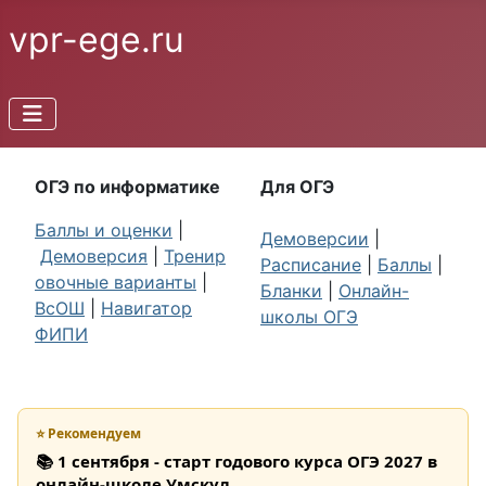
vpr-ege.ru
ОГЭ по информатике
Для ОГЭ
Баллы и оценки
|
Демоверсии
|
Демоверсия
|
Тренир
Расписание
|
Баллы
|
овочные варианты
|
Бланки
|
Онлайн-
ВсОШ
|
Навигатор
школы ОГЭ
ФИПИ
⭐ Рекомендуем
📚 1 сентября - старт годового курса ОГЭ 2027 в
онлайн-школе Умскул