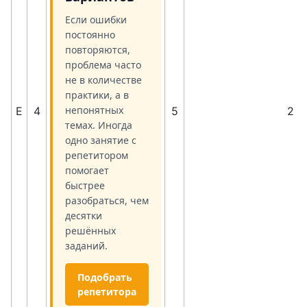
Если ошибки
постоянно
повторяются,
проблема часто
не в количестве
практики, а в
непонятных
E
4
5
2
темах. Иногда
одно занятие с
репетитором
помогает
быстрее
разобраться, чем
десятки
решённых
заданий.
Подобрать
репетитора