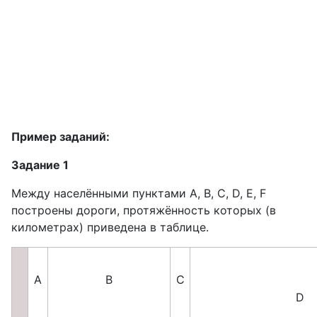
Пример заданий:
Задание 1
Между населёнными пунктами A, B, C, D, E, F
построены дороги, протяжённость которых (в
километрах) приведена в таблице.
A
B
C
D