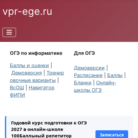
vpr-ege.ru
ОГЭ по информатике
Для ОГЭ
Баллы и оценки
|
Демоверсии
|
Демоверсия
|
Тренир
Расписание
|
Баллы
|
овочные варианты
|
Бланки
|
Онлайн-
ВсОШ
|
Навигатор
школы ОГЭ
ФИПИ
Годовой курс подготовки к ОГЭ
2027 в онлайн-школе
Записаться
100Балльный репетитор