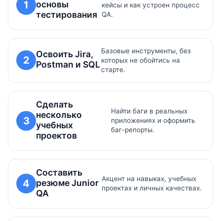
основы
1
кейсы и как устроен процесс
тестирования
QA.
Базовые инструменты, без
Освоить Jira,
2
которых не обойтись на
Postman и SQL
старте.
Сделать
Найти баги в реальных
несколько
3
приложениях и оформить
учебных
баг-репорты.
проектов
Составить
Акцент на навыках, учебных
резюме Junior
4
проектах и личных качествах.
QA