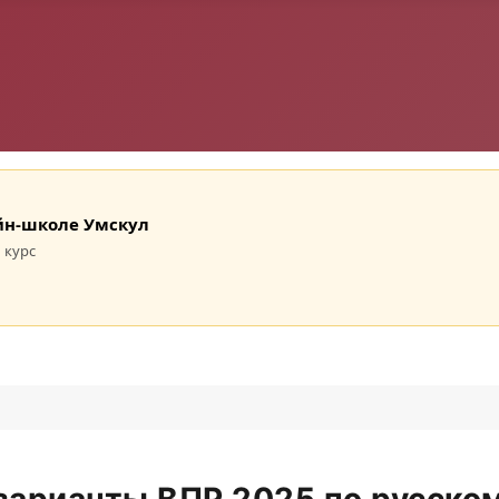
лайн-школе Умскул
 курс