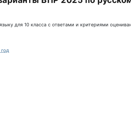
арианты ВПР 2025 по русском
зыку для 10 класса с ответами и критериями оцениван
 год