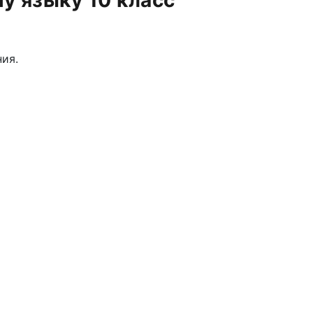
у языку 10 класс
ия.