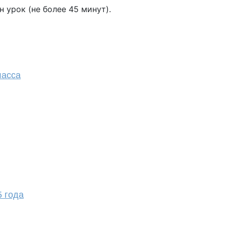
 урок (не более 45 минут).
ласса
5 года