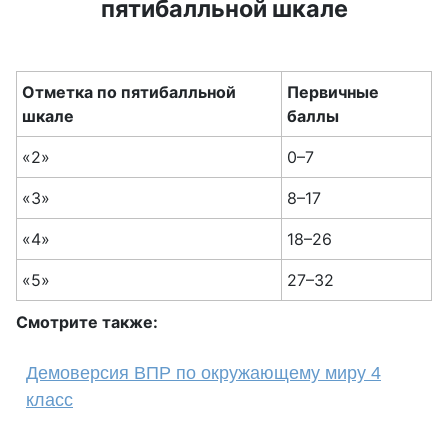
пятибалльной шкале
Отметка по пятибалльной
Первичные
шкале
баллы
«2»
0–7
«3»
8–17
«4»
18–26
«5»
27–32
Смотрите также:
Демоверсия ВПР по окружающему миру 4
класс