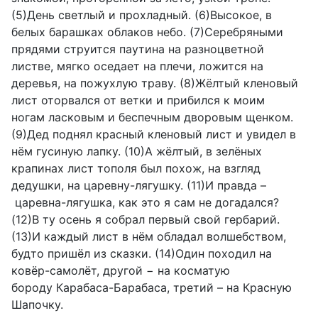
(5)День светлый и прохладный. (6)Высокое, в
белых барашках облаков небо. (7)Серебряными
прядями струится паутина на разноцветной
листве, мягко оседает на плечи, ложится на
деревья, на пожухлую траву. (8)Жёлтый кленовый
лист оторвался от ветки и прибился к моим
ногам ласковым и беспечным дворовым щенком.
(9)Дед поднял красный кленовый лист и увидел в
нём гусиную лапку. (10)А жёлтый, в зелёных
крапинах лист тополя был похож, на взгляд
дедушки, на царевну-лягушку. (11)И правда –
царевна-лягушка, как это я сам не догадался?
(12)В ту осень я собрал первый свой гербарий.
(13)И каждый лист в нём обладал волшебством,
будто пришёл из сказки. (14)Один походил на
ковёр-самолёт, другой − на косматую
бороду Карабаса-Барабаса, третий – на Красную
Шапочку.