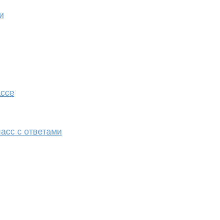
и
ассе
асс с ответами