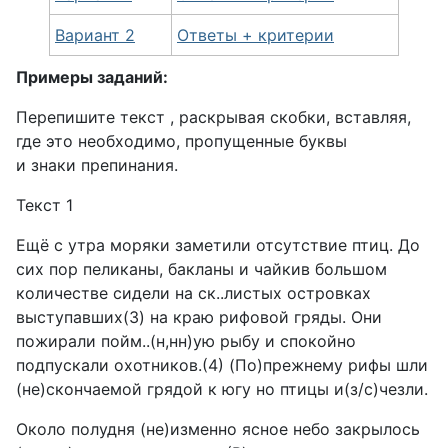
Вариант 2
Ответы + критерии
Примеры заданий:
Перепишите текст , раскрывая скобки, вставляя,
где это необходимо, пропущенные буквы
и знаки препинания.
Текст 1
Ещё с утра моряки заметили отсутствие птиц. До
сих пор пеликаны, бакланы и чайкив большом
количестве сидели на ск..листых островках
выступавших(3) на краю рифовой гряды. Они
пожирали пойм..(н,нн)ую рыбу и спокойно
подпускали охотников.(4) (По)прежнему рифы шли
(не)скончаемой грядой к югу но птицы и(з/с)чезли.
Около полудня (не)изменно ясное небо закрылось