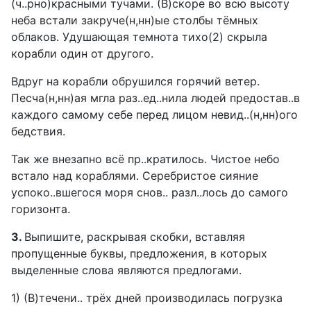
(ч..рно)красными тучами. (В)скоре во всю высоту
неба встали закруче(н,нн)ые столбы тёмных
облаков. Удушающая темнота тихо(2) скрыла
корабли один от другого.
Вдруг на корабли обрушился горячий ветер.
Песча(н,нн)ая мгла раз..ед..нила людей предостав..в
каждого самому себе перед лицом невид..(н,нн)ого
бедствия.
Так же внезапно всё пр..кратилось. Чистое небо
встало над кораблями. Серебристое сияние
успоко..вшегося моря снов.. разл..лось до самого
горизонта.
3.
Выпишите, раскрывая скобки, вставляя
пропущенные буквы, предложения, в которых
выделенные слова являются предлогами.
1) (В)течени.. трёх дней производилась погрузка