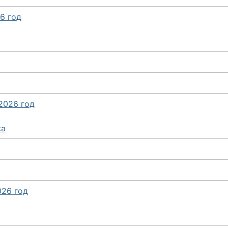
6 год
2026 год
са
026 год