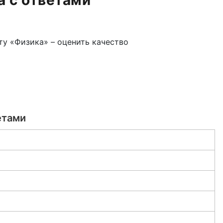
а с ответами
ту «Физика» – оценить качество
етами