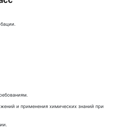
асс
обации.
ребованиям.
ражений и применения химических знаний при
ии.