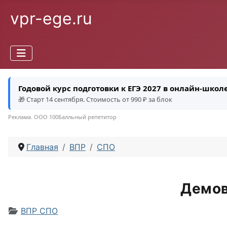
vpr-ege.ru
Годовой курс подготовки к ЕГЭ 2027 в онлайн-шко
🎁 Старт 14 сентября. Стоимость от 990 ₽ за блок
Реклама. ООО 100Балльный репетитор
Главная
ВПР
СПО
Демов
Информация о материале
ВПР СПО