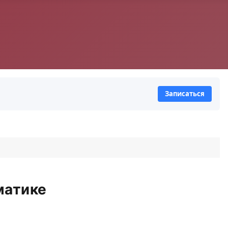
Записаться
матике