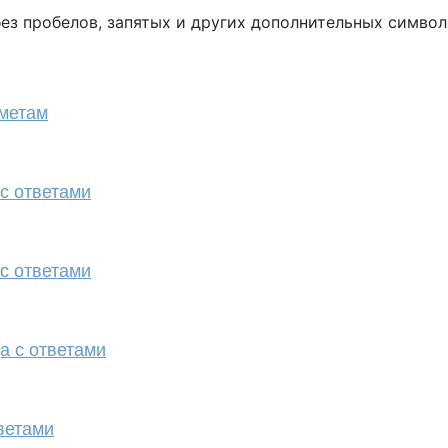
ез пробелов, запятых и других дополнительных симво
дметам
с ответами
с ответами
а с ответами
ветами