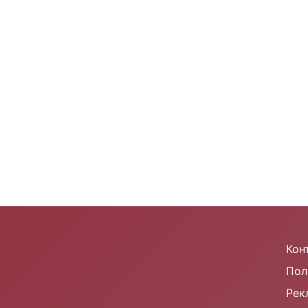
m
Кон
Пол
Рек