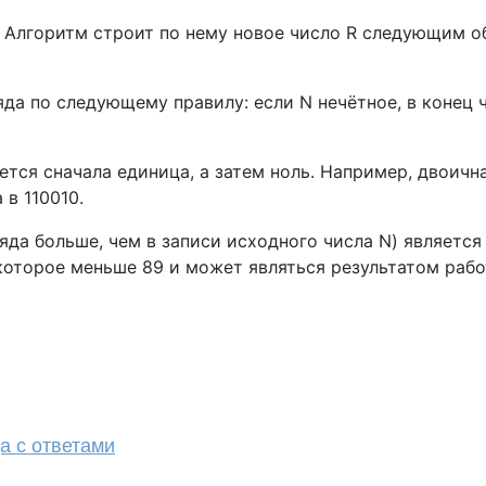
. Алгоритм строит по нему новое число R следующим о
да по следующему правилу: если N нечётное, в конец ч
тся сначала единица, а затем ноль. Например, двоична
 в 110010.
яда больше, чем в записи исходного числа N) является
которое меньше 89 и может являться результатом рабо
а с ответами