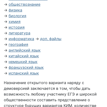
→
обществознание
→
физика
→
биология
→
химия
→
история
→
литература
→
информатика
→
доп. файлы
→
география
→
английский язык
→
китайский язык
→
немецкий язык
→
французский язык
→
испанский язык
Назначение открытого варианта наряду с
демоверсией заключается в том, чтобы дать
возможность любому участнику ЕГЭ и широкой
общественности составить представление о
структуре будущих вариантов КИМ, количестве