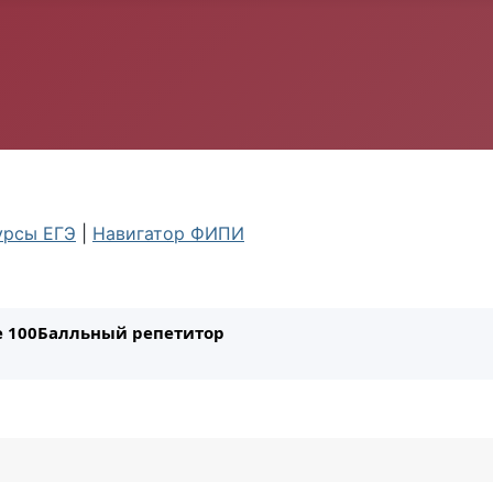
урсы ЕГЭ
|
Навигатор ФИПИ
ле 100Балльный репетитор