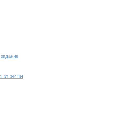
 задание
21 от ФИПИ