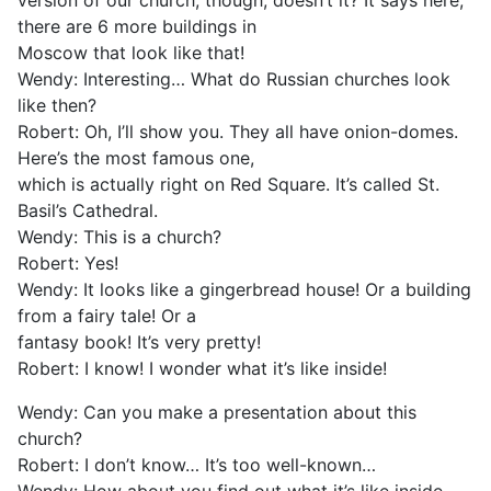
version of our church, though, doesn’t it? It says here,
there are 6 more buildings in
Moscow that look like that!
Wendy: Interesting… What do Russian churches look
like then?
Robert: Oh, I’ll show you. They all have onion-domes.
Here’s the most famous one,
which is actually right on Red Square. It’s called St.
Basil’s Cathedral.
Wendy: This is a church?
Robert: Yes!
Wendy: It looks like a gingerbread house! Or a building
from a fairy tale! Or a
fantasy book! It’s very pretty!
Robert: I know! I wonder what it’s like inside!
Wendy: Can you make a presentation about this
church?
Robert: I don’t know… It’s too well-known…