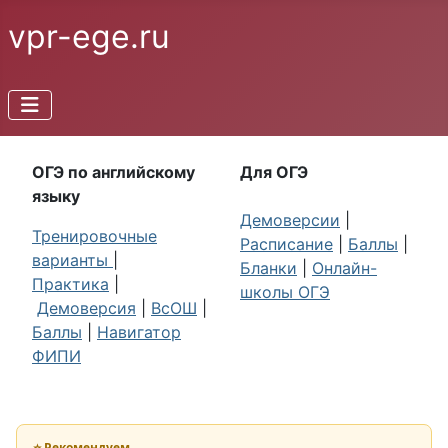
vpr-ege.ru
ОГЭ по английскому
Для ОГЭ
языку
Демоверсии
|
Тренировочные
Расписание
|
Баллы
|
варианты
|
Бланки
|
Онлайн-
Практика
|
школы ОГЭ
Демоверсия
|
ВсОШ
|
Баллы
|
Навигатор
ФИПИ
⭐ Рекомендуем