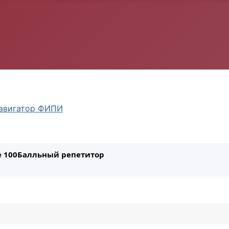
авигатор ФИПИ
ле 100Балльный репетитор