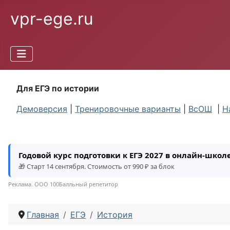
vpr-ege.ru
Для ЕГЭ по истории
Демоверсия
|
Тренировочные варианты
|
ВсОШ
|
Н
Годовой курс подготовки к ЕГЭ 2027 в онлайн-шко
🎁 Старт 14 сентября. Стоимость от 990 ₽ за блок
Реклама. ООО 100Балльный репетитор
Главная
ЕГЭ
История