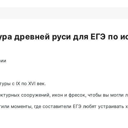
ура древней руси для ЕГЭ по и
рии
ры с IX по XVI век.
турных сооружений, икон и фресок, чтобы вы могли ле
ли моменты, где составители ЕГЭ любят устраивать хи