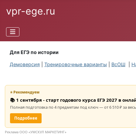
vpr-ege.ru
Для ЕГЭ по истории
Демоверсия
|
Тренировочные варианты
|
ВсОШ
|
Н
⭐ Рекомендуем
📚 1 сентября - старт годового курса ЕГЭ 2027 в он
Полная подготовка по 4 предметам под ключ — от 6 510 ₽ за весь
Подробнее
Реклама ООО «УМСКУЛ МАРКЕТИНГ»