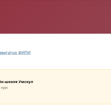
авигатор ФИПИ
лайн-школе Умскул
 курс