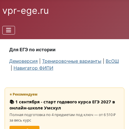
vpr-ege.ru
Для ЕГЭ по истории
Демоверсия
|
Тренировочные варианты
|
ВсОШ
|
Навигатор ФИПИ
⭐ Рекомендуем
📚 1 сентября - старт годового курса ЕГЭ 2027 в
онлайн-школе Умскул
Полная подготовка по 4 предметам под ключ — от 6 510 ₽
за весь курс