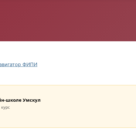
авигатор ФИПИ
лайн-школе Умскул
 курс