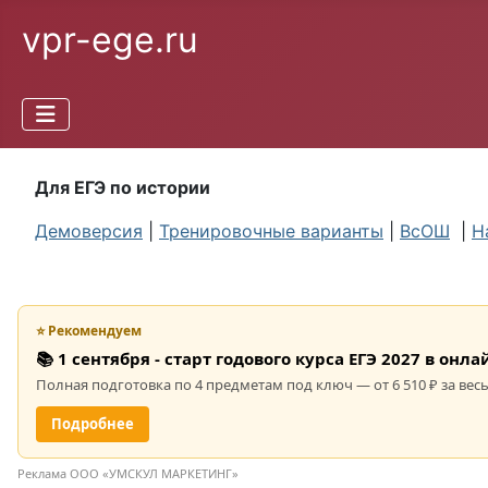
vpr-ege.ru
Для ЕГЭ по истории
Демоверсия
|
Тренировочные варианты
|
ВсОШ
|
Н
⭐ Рекомендуем
📚 1 сентября - старт годового курса ЕГЭ 2027 в он
Полная подготовка по 4 предметам под ключ — от 6 510 ₽ за весь
Подробнее
Реклама ООО «УМСКУЛ МАРКЕТИНГ»