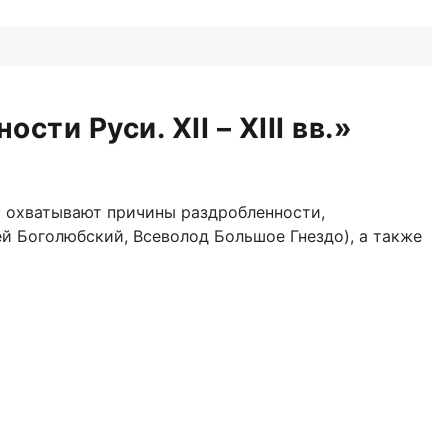
ти Руси. XII – XIII вв.»
сы охватывают причины раздробленности,
й Боголюбский, Всеволод Большое Гнездо), а также