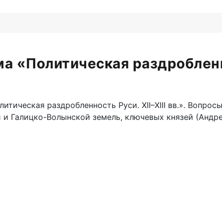
а «Политическая раздробленнос
итическая раздробленность Руси. XII–XIII вв.». Вопро
и Галицко-Волынской земель, ключевых князей (Андре