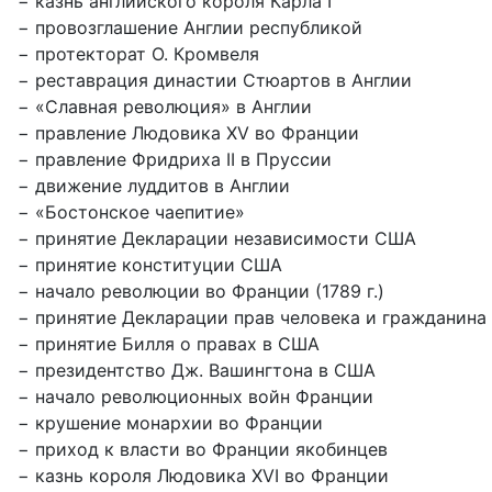
− казнь английского короля Карла I
− провозглашение Англии республикой
− протекторат О. Кромвеля
− реставрация династии Стюартов в Англии
− «Славная революция» в Англии
− правление Людовика XV во Франции
− правление Фридриха II в Пруссии
− движение луддитов в Англии
− «Бостонское чаепитие»
− принятие Декларации независимости США
− принятие конституции США
− начало революции во Франции (1789 г.)
− принятие Декларации прав человека и гражданина
− принятие Билля о правах в США
− президентство Дж. Вашингтона в США
− начало революционных войн Франции
− крушение монархии во Франции
− приход к власти во Франции якобинцев
− казнь короля Людовика XVI во Франции