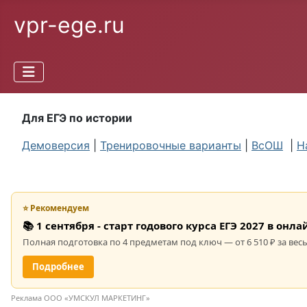
vpr-ege.ru
Для ЕГЭ по истории
Демоверсия
|
Тренировочные варианты
|
ВсОШ
|
Н
⭐ Рекомендуем
📚 1 сентября - старт годового курса ЕГЭ 2027 в он
Полная подготовка по 4 предметам под ключ — от 6 510 ₽ за весь
Подробнее
Реклама ООО «УМСКУЛ МАРКЕТИНГ»