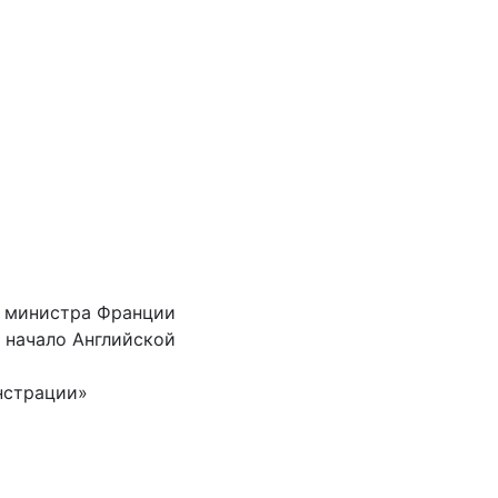
о министра Франции
, начало Английской
нстрации»