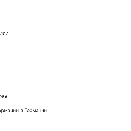
глии
ове
формации в Германии