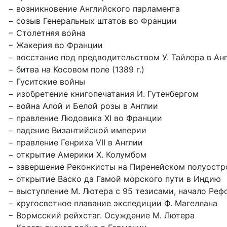
− возникновение Английского парламента
− созыв Генеральных штатов во Франции
− Столетняя война
− Жакерия во Франции
− восстание под предводительством У. Тайлера в Ан
− битва на Косовом поле (1389 г.)
− Гуситские войны
− изобретение книгопечатания И. Гутенбергом
− война Алой и Белой розы в Англии
− правление Людовика XI во Франции
− падение Византийской империи
− правление Генриха VII в Англии
− открытие Америки Х. Колумбом
− завершение Реконкисты на Пиренейском полуостр
− открытие Васко да Гамой морского пути в Индию
− выступление М. Лютера с 95 тезисами, начало Ре
− кругосветное плавание экспедиции Ф. Магеллана
− Вормсский рейхстаг. Осуждение М. Лютера