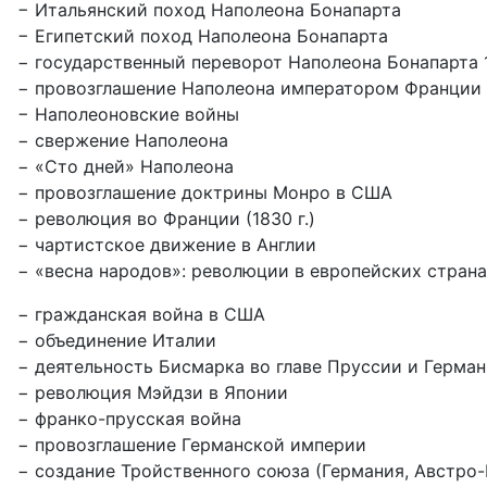
− Итальянский поход Наполеона Бонапарта
− Египетский поход Наполеона Бонапарта
− государственный переворот Наполеона Бонапарта 
− провозглашение Наполеона императором Франции
− Наполеоновские войны
− свержение Наполеона
− «Сто дней» Наполеона
− провозглашение доктрины Монро в США
− революция во Франции (1830 г.)
− чартистское движение в Англии
− «весна народов»: революции в европейских странах
− гражданская война в США
− объединение Италии
− деятельность Бисмарка во главе Пруссии и Герма
− революция Мэйдзи в Японии
− франко-прусская война
− провозглашение Германской империи
− создание Тройственного союза (Германия, Австро-