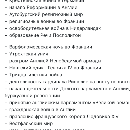
− Крестьянская война в Германии
− начало Реформации в Англии
− Аугсбургский религиозный мир
− религиозные войны во Франции
− освободительная война в Нидерландах
− образование Речи Посполитой
− Варфоломеевская ночь во Франции
− Утрехтская уния
− разгром Англией Непобедимой армады
− Нантский эдикт Генриха IV во Франции
− Тридцатилетняя война
− деятельность кардинала Ришелье на посту первог
− начало деятельности Долгого парламента в Англии
буржуазной революции
− принятие английским парламентом «Великой ремо
− гражданская война в Англии
− правление французского короля Людовика XIV
− Вестфальский мир