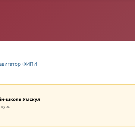
авигатор ФИПИ
лайн-школе Умскул
 курс