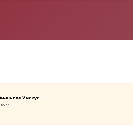
лайн-школе Умскул
 курс