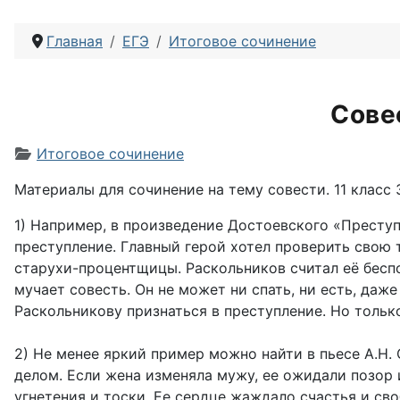
Главная
ЕГЭ
Итоговое сочинение
Сове
Информация о материале
Итоговое сочинение
Материалы для сочинение на тему совести. 11 класс 
1) Например, в произведение Достоевского «Преступ
преступление. Главный герой хотел проверить свою 
старухи-процентщицы. Раскольников считал её беспо
мучает совесть. Он не может ни спать, ни есть, да
Раскольникову признаться в преступление. Но только 
2) Не менее яркий пример можно найти в пьесе А.Н.
делом. Если жена изменяла мужу, ее ожидали позор 
угнетения и тоски. Ее сердце жаждало счастья и св