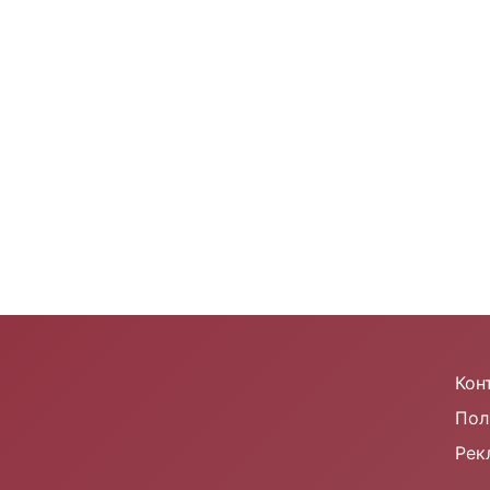
m
Кон
Пол
Рек