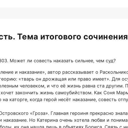
сть. Тема итогового сочинения
303. Может ли совесть наказать сильнее, чем суд?
ление и наказание», автор рассказывает о Раскольник
теорию: «тварь он дрожащая или право имеет». Для ос
лезным человеком, и что её жизнь равна ста другим. П
же хочет закончить жизнь самоубийством. Как Соня Мар
на каторге, когда герой несёт наказание, совесть отпу
 Островского «Гроза». Главная героиня прекрасно знал
и наказание. Но Катерина очень хотела любви и понима
ободы, их она нашла лишь в объятиях Бориса. Связь с 