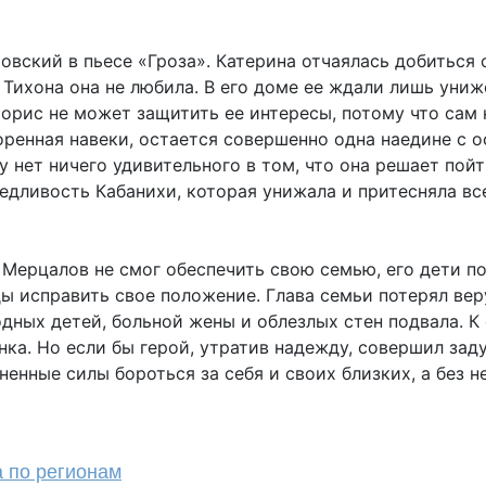
вский в пьесе «Гроза». Катерина отчаялась добиться с
, Тихона она не любила. В его доме ее ждали лишь уни
орис не может защитить ее интересы, потому что сам 
зоренная навеки, остается совершенно одна наедине с 
 нет ничего удивительного в том, что она решает пой
ведливость Кабанихи, которая унижала и притесняла вс
. Мерцалов не смог обеспечить свою семью, его дети п
ы исправить свое положение. Глава семьи потерял вер
одных детей, больной жены и облезлых стен подвала. К
нка. Но если бы герой, утратив надежду, совершил за
енные силы бороться за себя и своих близких, а без не
а по регионам