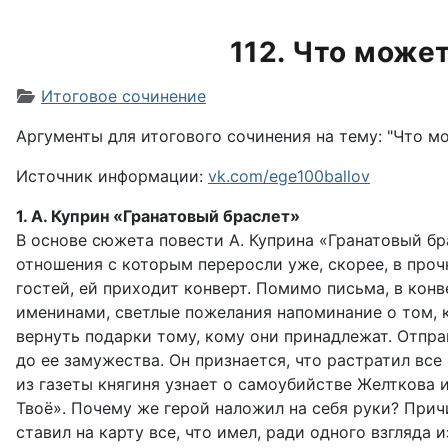
112. Что може
Информация о материале
Итоговое сочинение
Аргументы для итогового сочинения на тему: "Что м
Источник информации:
vk.com/ege100ballov
1. А. Куприн «Гранатовый браслет»
В основе сюжета повести А. Куприна «Гранатовый бр
отношения с которым переросли уже, скорее, в проч
гостей, ей приходит конверт. Помимо письма, в кон
именинами, светлые пожелания напоминание о том, к
вернуть подарки тому, кому они принадлежат. Отпр
до ее замужества. Он признается, что растратил все
из газеты княгиня узнает о самоубийстве Желткова 
Твоё». Почему же герой наложил на себя руки? Прич
ставил на карту все, что имел, ради одного взгляда 