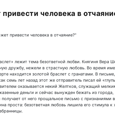
т привести человека в отчаяни
ожет привести человека в отчаяние?"
аслет» лежит тема безответной любви. Княгиня Вера Ше
ную дружбу, нежели в страстную любовь. Во время им
верте находится золотой браслет с гранатами. В письм
ак семь лет назад этот же отправитель писал ей «глуп
авителем оказывается некий Желтков, служащий мелк
 казенные деньги и сейчас вынужден бежать из города,
и получает от него прощальное письмо с признаниями 
ина проста: безответная любовь лишила его стимула к 
избранницы.