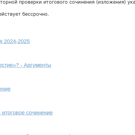
вторной проверки итогового сочинения (изложения) ук
ействует бессрочно.
я 2024-2025
честие»? - Аргументы
ение
- итоговое сочинение