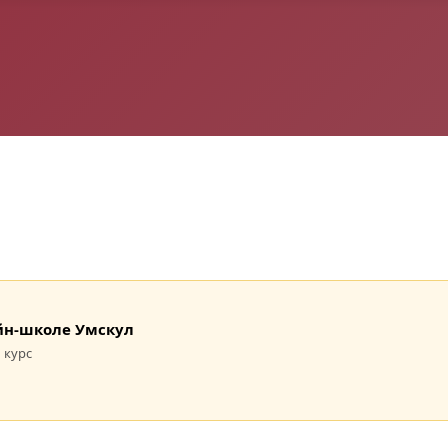
лайн-школе Умскул
 курс