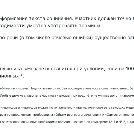
оформления текста сочинения. Участник должен точно
ходимости уместно употреблять термины.
тво речи (в том числе речевые ошибки) существенно за
ускника. «Незачет» ставится при условии, если на 100
3
ационных
.
ебные части речи. Подсчитывается любая последовательность слов, написанных без 
юбые другие символы, в частности цифры, при подсчёте не учитываются (например, 
-инвалидов и инвалидов может по их желанию и при наличии соответствующих меди
 двум установленным требованиям «Объем итогового сочинения» и «Самостоятельнос
 за итоговое сочинение необходимо получить «зачет» по критериям № 1 и № 2, а та