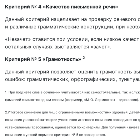
Критерий № 4 «Качество письменной речи»
Данный критерий нацеливает на проверку речевого 
и различные грамматические конструкции, при необ
«Незачет» ставится при условии, если низкое качес
остальных случаях выставляется «зачет».
2
Критерий № 5 «Грамотность»
Данный критерий позволяет оценить грамотность вып
ошибок: грамматических, орфографических, пункту
1. При подсчёте слов в сочинении учитываются как самостоятельные, так и служ
фамилией считаются одним словом (например, «М.Ю. Лермонтов» – одно слово). Л
2.Итоговое сочинение для лиц с ограниченными возможностями здоровья, детей
сочинения указанной категории участников итогового сочинения проводится по
установленным требованиям, оценивается по критериям. Для получения «зачета»
сочинение в устной форме по критерию № 5 не проверяется.