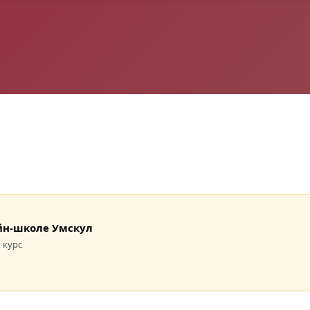
лайн-школе Умскул
 курс