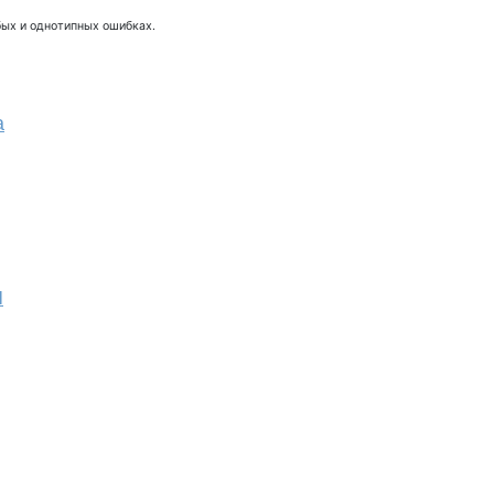
бых и однотипных ошибках.
а
И