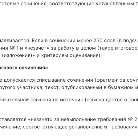
тоговые сочинения, соответствующие установленным 
авливается. Если в сочинении менее 250 слов (в подсч
ния № 1 и «незачет» за работу в целом (такое итогово
 (изложения)» и критериям оценивания).
огового сочинения»
е допускается списывание сочинения (фрагментов сочи
угого участника, текст, опубликованный в бумажном и 
бязательной ссылкой на источник (ссылка дается в св
тавляется «незачет» за невыполнение требования № 2 и
очинение, соответствующее установленным требования