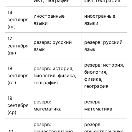
ИКТ, география
ИКТ, география
14
иностранные
иностранные
сентября
языки
языки
(пт)
17
резерв: русский
резерв: русский
сентября
язык
язык
(пн)
резерв: история,
18
резерв: история,
биология,
сентября
биология, физика,
физика,
(вт)
география
география
19
резерв:
резерв:
сентября
математика
математика
(ср)
резерв:
резерв:
20
обществознание,
обществознание,