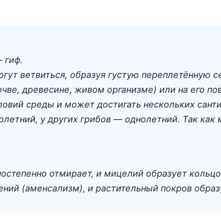
 гиф.
гут ветвиться, образуя густую переплетённую се
чве, древесине, живом организме) или на его по
ловий среды и может достигать нескольких санти
летний, у других грибов — однолетний. Так как 
постепенно отмирает, и мицелий образует кольц
ений (аменсализм), и растительный покров обра