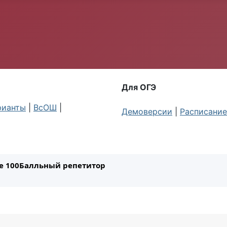
Для ОГЭ
рианты
|
ВсОШ
|
Демоверсии
|
Расписание
ле 100Балльный репетитор