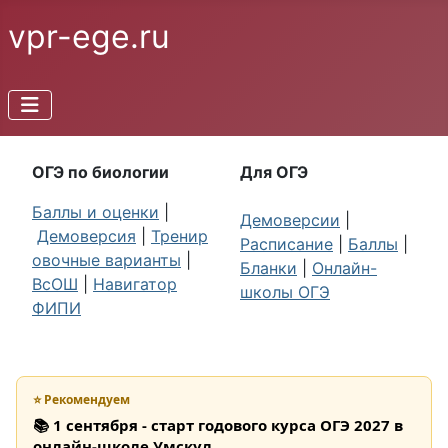
vpr-ege.ru
ОГЭ по биологии
Для ОГЭ
Баллы и оценки
|
Демоверсии
|
Демоверсия
|
Тренир
Расписание
|
Баллы
|
овочные варианты
|
Бланки
|
Онлайн-
ВсОШ
|
Навигатор
школы ОГЭ
ФИПИ
⭐ Рекомендуем
📚 1 сентября - старт годового курса ОГЭ 2027 в
онлайн-школе Умскул