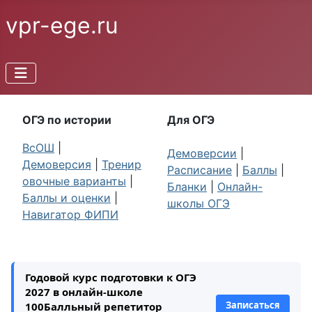
vpr-ege.ru
ОГЭ по истории
Для ОГЭ
ВсОШ
|
Демоверсии
|
Демоверсия
|
Тренир
Расписание
|
Баллы
|
овочные варианты
|
Бланки
|
Онлайн-
Баллы и оценки
|
школы ОГЭ
Навигатор ФИПИ
Годовой курс подготовки к ОГЭ
2027 в онлайн-школе
Записаться
100Балльный репетитор