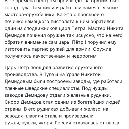
В те времена центром производства оружия был
город Тула. Там жили и работали замечательные
мастера-оруже́йники. Как-то с просьбой о
починке немецкого пистолета к ним обратился
один из сподвижников царя Петра. Мастер Никита
Демидов починил оружие так искусно, что на него
обратил внимание сам царь. Пётр I поручил ему
изготовить партию ружей для армии. Оружие
получилось качественным и недорогим.
Царь Пётр поощрял развитие оружейного
производства. В Туле и на Урале Никитой
Демидовым были построены заводы, где работали
пленные шведские специалисты. Под нужды
заводов Демидову отдали железные рудники.
Скоро Демидов стал одним из богатейших людей
страны. В его рудниках добывали железо, на
заводах плавили сталь и производили
ружья, пушки, якоря. Россия отказалась от ввоза