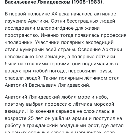
Васильевиче Ляпидевском (1908–1983).
В первой половине XX века началось активное
изучение Арктики. Сотни бесстрашных людей
исследовали малоприго́дное для жизни
пространство. Именно тогда появилась профессия
«поля́рник». Участники полярных экспедиций
стали кумирами всей страны. Освоение Арктики
невозможно без авиации, а полярные лётчики
были настоящими героями: они поднимались в
воздух при любой погоде, перевозили грузы,
спасали людей. Таким полярным лётчиком стал
Анатолий Васильевич Ляпидевский.
Анатолий Ляпидевский любил море и небо,
поэтому выбрал профессию лётчика морской
авиации. Но военная карьера не сложилась: в
возрасте 25 лет он ушёл из армии и поступил на
работу в гражданский воздушный флот, где летал
на самых сложных северных маршрутах, став