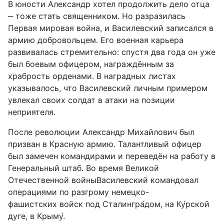
В юности Александр хотел продолжить дело отца
‒ тоже стать священником. Но разразилась
Первая мировая война, и Василевский записался в
армию добровольцем. Его военная карьера
развивалась стремительно: спустя два года он уже
был боевым офицером, награждённым за
храбрость орденами. В наградных листах
указывалось, что Василевский личным примером
увлекал своих солдат в атаки на позиции
неприятеля.
После революции Александр Михайлович был
призван в Красную армию. Талантливый офицер
был замечен командирами и переведён на работу в
Генеральный штаб. Во время Великой
Отечественной войныВасилевский командовал
операциями по разгрому немецко-
фашистских войск под Сталингра́дом, на Ку́рской
дуге, в Крыму́.