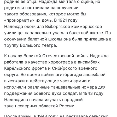
родине её отца. Надежда мечтала о сцене, но
родители настаивали на получении
такого образования, которое могло бы
«прокормить» их дочь. В 1921 году
Надежда окончила Вы́боргское коммерческое
училище, параллельно учась в балетной школе. По
окончании балетной школы она была приглашена в
труппу Большого театра.
К началу Великой Отечественной войны Надежда
работала в качестве хореографа в ансамблях
Каре́льского фронта и Сиби́рского военного
округа. Во время войны агитбригады ансамблей
выезжали в действующие части армии и
исполняли различные танцевальные номера для
поддержания боевого духа солдат. В 1943 году
Надеждина начала изучать народный
танец северных областей России.
После войны, в 1948 году, на фестивале сельских