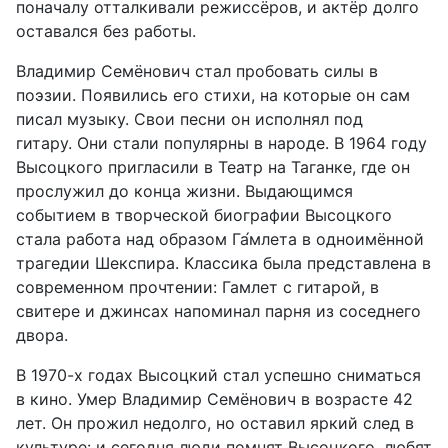
поначалу отталкивали режиссёров, и актёр долго
оставался без работы.
Владимир Семёнович стал пробовать силы в
поэзии. Появились его стихи, на которые он сам
писал музыку. Свои песни он исполнял под
гитару. Они стали популярны в народе. В 1964 году
Высоцкого пригласили в Театр на Таганке, где он
прослужил до конца жизни. Выдающимся
событием в творческой биографии Высоцкого
стала работа над образом Га́млета в одноимённой
трагедии Шекспира. Классика была представлена в
современном прочтении: Гамлет с гитарой, в
свитере и джинсах напоминал парня из соседнего
двора.
В 1970-х годах Высоцкий стал успешно сниматься
в кино. Умер Владимир Семёнович в возрасте 42
лет. Он прожил недолго, но оставил яркий след в
культуре: и сегодня люди помнят Высоцкого, любят