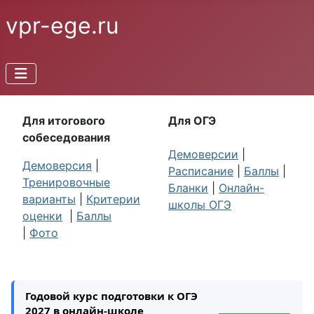
vpr-ege.ru
Для итогового
Для ОГЭ
собеседования
Демоверсии
|
Демоверсия
|
Расписание
|
Баллы
|
Тренировочные
Бланки
|
Онлайн-
варианты
|
Критерии
школы ОГЭ
оценки
|
Баллы
|
Фото
Годовой курс подготовки к ОГЭ
2027 в онлайн-школе