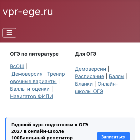
vpr-ege.ru
ОГЭ по литературе
Для ОГЭ
ВсОШ
|
Демоверсии
|
Демоверсия
|
Тренир
Расписание
|
Баллы
|
овочные варианты
|
Бланки
|
Онлайн-
Баллы и оценки
|
школы ОГЭ
Навигатор ФИПИ
Годовой курс подготовки к ОГЭ
2027 в онлайн-школе
Записаться
100Балльный репетитор