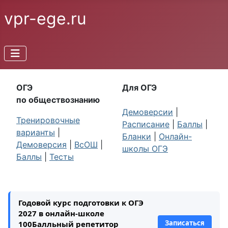
vpr-ege.ru
ОГЭ
Для ОГЭ
по обществознанию
Демоверсии
|
Тренировочные
Расписание
|
Баллы
|
варианты
|
Бланки
|
Онлайн-
Демоверсия
|
ВсОШ
|
школы ОГЭ
Баллы
|
Тесты
Годовой курс подготовки к ОГЭ
2027 в онлайн-школе
Записаться
100Балльный репетитор