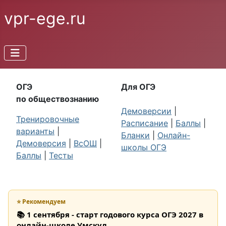
vpr-ege.ru
ОГЭ
Для ОГЭ
по обществознанию
Демоверсии
|
Тренировочные
Расписание
|
Баллы
|
варианты
|
Бланки
|
Онлайн-
Демоверсия
|
ВсОШ
|
школы ОГЭ
Баллы
|
Тесты
⭐ Рекомендуем
📚 1 сентября - старт годового курса ОГЭ 2027 в
онлайн-школе Умскул