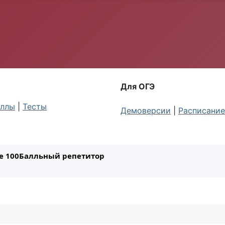
Для ОГЭ
ллы
|
Тесты
Демоверсии
|
Расписание
ле 100Балльный репетитор