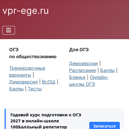
vpr-ege.ru
ОГЭ
Для ОГЭ
по обществознанию
Демоверсии
|
Тренировочные
Расписание
|
Баллы
|
варианты
|
Бланки
|
Онлайн-
Демоверсия
|
ВсОШ
|
школы ОГЭ
Баллы
|
Тесты
Годовой курс подготовки к ОГЭ
2027 в онлайн-школе
Записаться
100Балльный репетитор