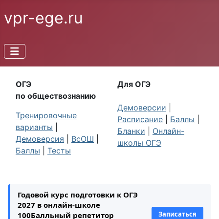
vpr-ege.ru
ОГЭ
Для ОГЭ
по обществознанию
Демоверсии
|
Тренировочные
Расписание
|
Баллы
|
варианты
|
Бланки
|
Онлайн-
Демоверсия
|
ВсОШ
|
школы ОГЭ
Баллы
|
Тесты
Годовой курс подготовки к ОГЭ
2027 в онлайн-школе
Записаться
100Балльный репетитор