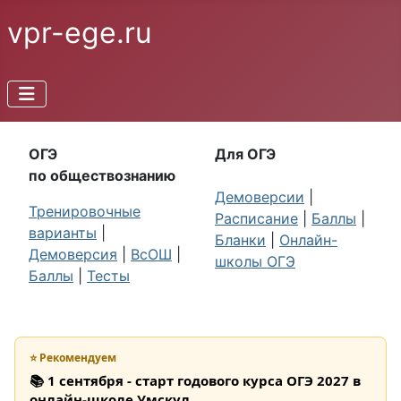
vpr-ege.ru
ОГЭ
Для ОГЭ
по обществознанию
Демоверсии
|
Тренировочные
Расписание
|
Баллы
|
варианты
|
Бланки
|
Онлайн-
Демоверсия
|
ВсОШ
|
школы ОГЭ
Баллы
|
Тесты
⭐ Рекомендуем
📚 1 сентября - старт годового курса ОГЭ 2027 в
онлайн-школе Умскул