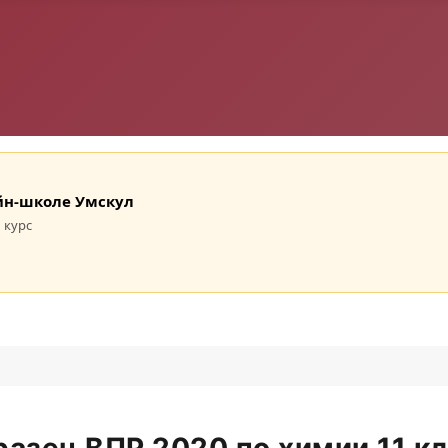
лайн-школе Умскул
 курс