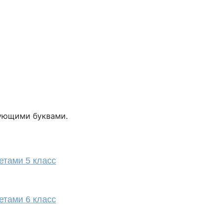
вующими буквами.
етами 5 класc
етами 6 класc